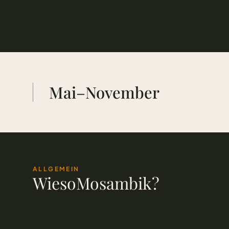
Mai–November
ALLGEMEIN
Wieso
Mosambik
?