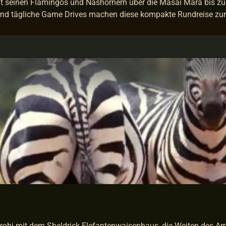
it seinen Flamingos und Nashörnern über die Masai Mara bis z
nd tägliche Game Drives machen diese kompakte Rundreise zum 
irobi mit dem Sheldrick Elefantenwaisenhaus, die Weiten des A