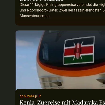
Diese 11-tägige Kleingruppenreise verbindet die Hig
und Ngorongoro-Krater. Zwei der faszinierendsten Saf
Massentourismus.
ab 5.244€ p. P.
Kenia-Zugreise mit Madaraka E