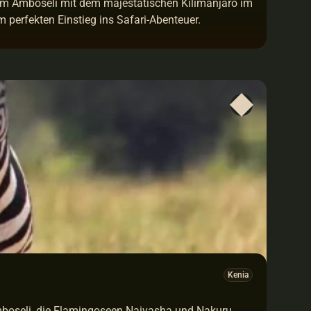
um Amboseli mit dem majestätischen Kilimanjaro im 
perfekten Einstieg ins Safari-Abenteuer.
Kenia
mboseli, die Flamingoseen Naivasha und Nakuru 